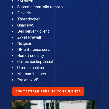
EM client
Supremo controllo remoto
Elovade
Threatlocker
Qnap NAS
Dell server / client
Zyxel Firewall
Netgear
HP enterprise server
Hornet security
Cortex backup assist
Uranium backup
Microsoft server
Proxmox VE
CONTATTAMI PER UNA CONSULENZA