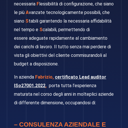
necessaria
F
lessibilità di configurazione, che siano
le più
A
vanzate tecnologicamente possibili, che
siano
S
tabili garantendo la necessaria affidabilità
nel tempo e
S
calabili, permettendo di
essere adeguate rapidamente al cambiamento
dei carichi di lavoro. Il tutto senza mai perdere di
vista gli obiettivi del cliente commisurandoli al
budget a disposizione.
In azienda
Fabrizio,
certificato Lead auditor
ISo27001.2022
,
porta tutta l’esperienza
maturata nel corso degli anni in molteplici aziende
di differente dimensione, occupandosi di:
–
CONSULENZA AZIENDALE E