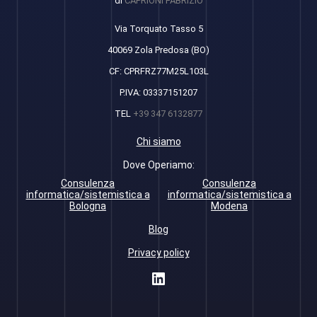
di
CAPRIONI FABRIZIO
Via Torquato Tasso 5
40069 Zola Predosa (BO)
CF: CPRFRZ77M25L103L
P.IVA: 03337151207
TEL
+39 347 6132877
Chi siamo
Dove Operiamo:
Consulenza
Consulenza
informatica/sistemistica a
informatica/sistemistica a
Bologna
Modena
Blog
Privacy policy
LinkedIn