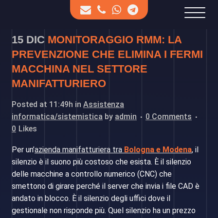
15 DIC
MONITORAGGIO RMM: LA
PREVENZIONE CHE ELIMINA I FERMI
MACCHINA NEL SETTORE
MANIFATTURIERO
Posted at 11:49h
in
Assistenza
informatica/sistemistica
by
admin
0 Comments
0
Likes
Per un’
azienda manifatturiera tra
Bologna e Modena
,
il
silenzio è il suono più costoso che esista. È il silenzio
delle macchine a controllo numerico (CNC) che
smettono di girare perché il server che invia i file CAD è
andato in blocco. È il silenzio degli uffici dove il
gestionale non risponde più. Quel silenzio ha un prezzo