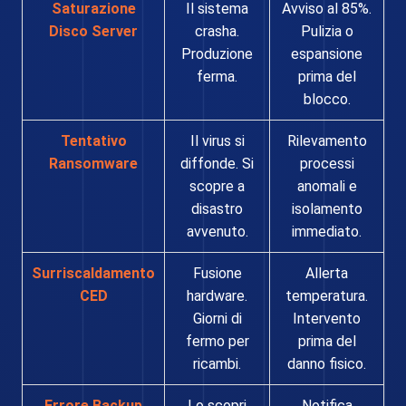
Saturazione
Il sistema
Avviso al 85%.
Disco Server
crasha.
Pulizia o
Produzione
espansione
ferma.
prima del
blocco.
Tentativo
Il virus si
Rilevamento
Ransomware
diffonde. Si
processi
scopre a
anomali e
disastro
isolamento
avvenuto.
immediato.
Surriscaldamento
Fusione
Allerta
CED
hardware.
temperatura.
Giorni di
Intervento
fermo per
prima del
ricambi.
danno fisico.
Errore Backup
Lo scopri
Notifica