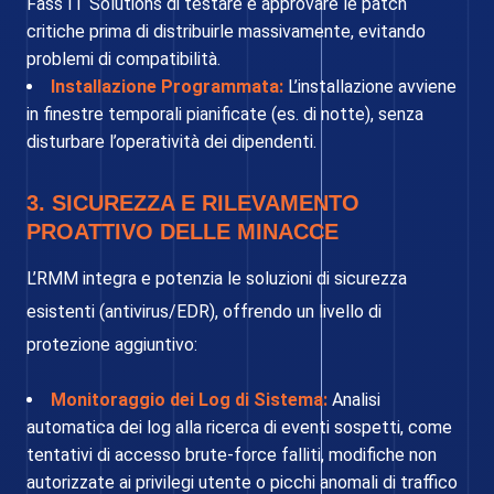
Fass IT Solutions di testare e approvare le patch
critiche prima di distribuirle massivamente, evitando
problemi di compatibilità.
Installazione Programmata:
L’installazione avviene
in finestre temporali pianificate (es. di notte), senza
disturbare l’operatività dei dipendenti.
3. SICUREZZA E RILEVAMENTO
PROATTIVO DELLE MINACCE
L’RMM integra e potenzia le soluzioni di sicurezza
esistenti (antivirus/EDR), offrendo un livello di
protezione aggiuntivo:
Monitoraggio dei Log di Sistema:
Analisi
automatica dei log alla ricerca di eventi sospetti, come
tentativi di accesso brute-force falliti, modifiche non
autorizzate ai privilegi utente o picchi anomali di traffico