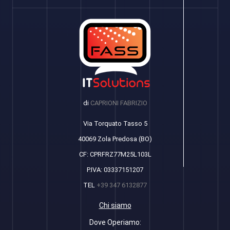
di
CAPRIONI FABRIZIO
Via Torquato Tasso 5
40069 Zola Predosa (BO)
CF: CPRFRZ77M25L103L
P.IVA: 03337151207
TEL
+39 347 6132877
Chi siamo
Dove Operiamo: